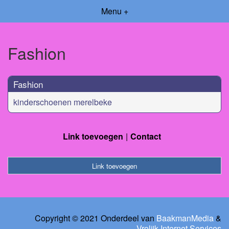
Menu +
Fashion
Fashion
kinderschoenen merelbeke
Link toevoegen
Contact
Link toevoegen
Copyright © 2021 Onderdeel van
BaakmanMedia
&
Vrolijk Internet Services