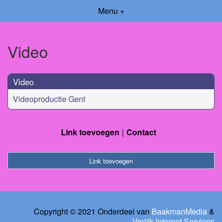
Menu +
Video
Video
Videoproductie Gent
Link toevoegen
Contact
Link toevoegen
Copyright © 2021 Onderdeel van
BaakmanMedia
&
Vrolijk Internet Services